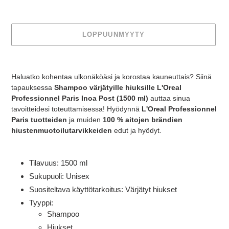
LOPPUUNMYYTY
Tuotteen
lisääminen
Haluatko kohentaa ulkonäköäsi ja korostaa kauneuttais? Siinä
ostoskoriin
tapauksessa
Shampoo värjätyille hiuksille L'Oreal
Professionnel Paris Inoa Post (1500 ml)
auttaa sinua
tavoitteidesi toteuttamisessa! Hyödynnä
L'Oreal Professionnel
Paris tuotteiden
ja muiden
100 % aitojen brändien
hiustenmuotoilutarvikkeiden
edut ja hyödyt.
Tilavuus: 1500 ml
Sukupuoli: Unisex
Suositeltava käyttötarkoitus: Värjätyt hiukset
Tyyppi:
Shampoo
Hiukset