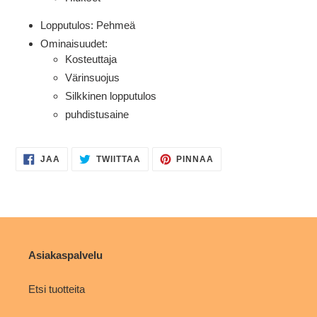
Lopputulos: Pehmeä
Ominaisuudet:
Kosteuttaja
Värinsuojus
Silkkinen lopputulos
puhdistusaine
JAA
TWIITTAA
PINNAA
JAA
TWIITTAA
PINNAA
FACEBOOKISSA
TWITTERISSÄ
PINTERESTISSÄ
Asiakaspalvelu
Etsi tuotteita