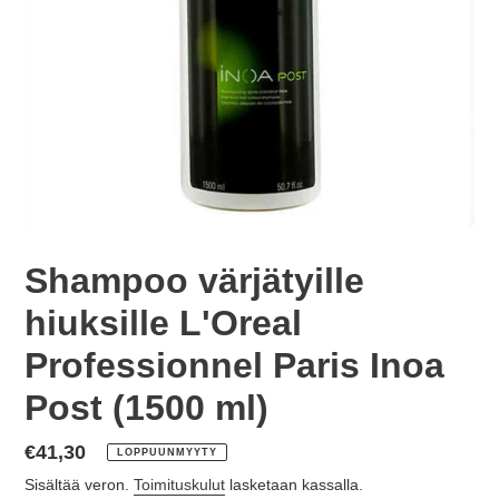
Shampoo värjätyille
hiuksille L'Oreal
Professionnel Paris Inoa
Post (1500 ml)
Normaalihinta
€41,30
LOPPUUNMYYTY
Sisältää veron.
Toimituskulut
lasketaan kassalla.